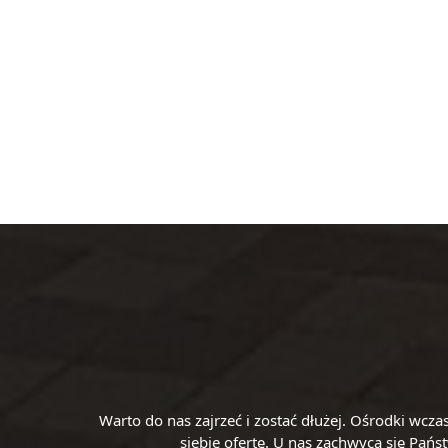
Warto do nas zajrzeć i zostać dłużej. Ośrodki wc
siebie ofertę. U nas zachwycą się Pań