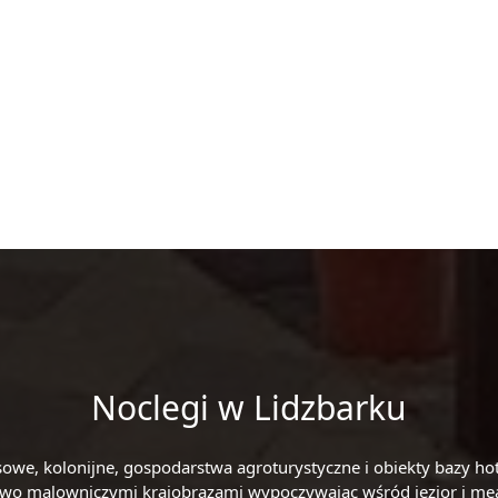
Noclegi w Lidzbarku
zasowe, kolonijne, gospodarstwa agroturystyczne i obiekty bazy 
stwo malowniczymi krajobrazami wypoczywając wśród jezior i mean