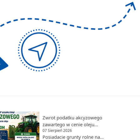
Zwrot podatku akcyzowego
zawartego w cenie oleju
07 Sierpień 2026
napędowego dla rolników
Posiadacie grunty rolne na