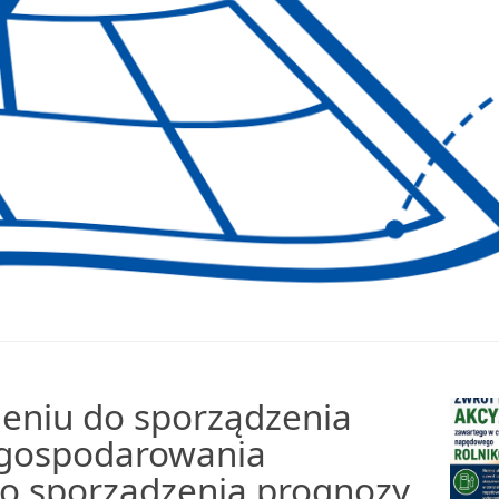
ieniu do sporządzenia
agospodarowania
do sporządzenia prognozy