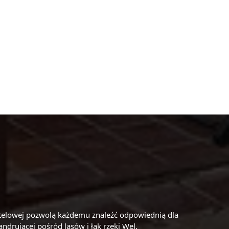
hotelowej pozwolą każdemu znaleźć odpowiednią dla
drującej pośród lasów i łąk rzeki Wel.