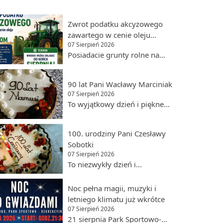
Zwrot podatku akcyzowego
zawartego w cenie oleju
07 Sierpień 2026
napędowego dla rolników
Posiadacie grunty rolne na
terenie Gminy Lidzbark? Nie
zapomnijcie o złożeniu
90 lat Pani Wacławy Marciniak
wniosku! Wnioski można
07 Sierpień 2026
składać do końca
To wyjątkowy dzień i piękne
sierpnia.Gdzie złożyć
święto. Pani Wacława
wniosek? W Urzędzie Miasta i
Marciniak obchodzi swoje 90.
Gminy Lidzbark (pokój nr 4 i
100. urodziny Pani Czesławy
urodziny, otoczona miłością
5, parter).Do wniosku należy
Sobotki
najbliższych oraz
dołączyć FAKTURY VAT
07 Sierpień 2026
serdeczliwością tych, którzy
dokumentujące zakup oleju
To niezwykły dzień i
mieli przyjemność ją
napędowego
wyjątkowy jubileusz. Pani
poznać. Pani Wacława
wykorzystywanego do
Czesława Sobotka obchodzi
Noc pełna magii, muzyki i
pochodzi z Lubowidza, a od
produkcji rolnej.Szczegółowe
swoje 100. urodziny, otoczona
letniego klimatu już wkrótce
1970 roku jest związana z
informacje pod numerem 23
miłością najbliższych oraz
07 Sierpień 2026
Lidzbarkiem, który stał się jej
696 15 05 wew. 122 i 128
ogromnym szacunkiem
21 sierpnia Park Sportowo-