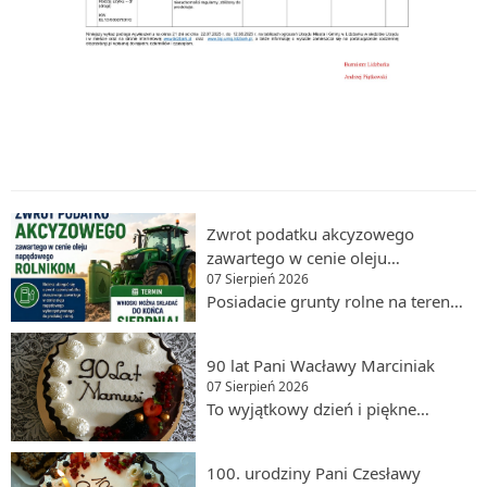
Zwrot podatku akcyzowego
zawartego w cenie oleju
07 Sierpień 2026
napędowego dla rolników
Posiadacie grunty rolne na terenie
Gminy Lidzbark? Nie zapomnijcie
o złożeniu wniosku! Wnioski
90 lat Pani Wacławy Marciniak
można składać do końca
07 Sierpień 2026
sierpnia.Gdzie złożyć wniosek? W
To wyjątkowy dzień i piękne
Urzędzie Miasta i Gminy Lidzbark
święto. Pani Wacława Marciniak
(pokój nr 4 i 5, parter).Do wniosku
obchodzi swoje 90. urodziny,
należy dołączyć FAKTURY VAT
100. urodziny Pani Czesławy
otoczona miłością najbliższych