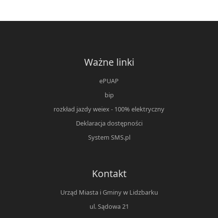
Ważne linki
ePUAP
bip
rozkład jazdy weiex - 100% elektryczny
Deklaracja dostępności
System SMS.pl
Kontakt
Urząd Miasta i Gminy w Lidzbarku
ul. Sądowa 21