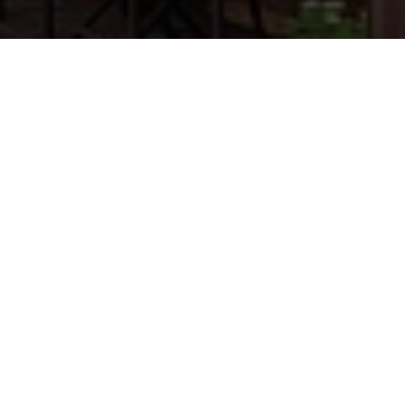
wdzięczność za dobro, którym
Liczba zrealizowanych wniosków
przez całe życie dzieliła się Pani z
zależy od wysokości środków oraz
innymi. Wszystkiego najlepszego
uzyskania dofinansowania z
Pani Wacławo!
WFOŚiGW w Olsztynie.Zachęcamy
do skorzystania z programu i
bezpiecznego usunięcia wyrobów
zawierających azbest.